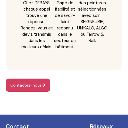
Chez DEBAYS,
Gage de
des peintures
chaque appel
fiabilité et
sélectionnées
trouve une
de savoir-
avec soin :
réponse.
faire
SEIGNEURIE,
Rendez-vous et
reconnu
UNIKALO, ALGO
devis transmis
dans le
ou Farrow &
dans les
secteur du
Ball.
meilleurs délais.
bâtiment.
Contactez-nous
Contact
Réseaux